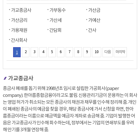
가교종금사
가부동수
가산금
가산금리
가산세
가예산
가용재원
간담회
간사
간사회사
1
2
3
4
5
6
7
8
9
10
다음
마지막
가교종금사
종금사 폐쇄를 돕기 위해 1998년초 임시로 설립한 가공회사(paper
company). 한아름종합금융이라고도 불림. 신용관리기금이 운용하는 이 회사
는 영업 허가가 취소되는 모든 종금사의 채권과 채무를 인수해 정리해 줌. 개인
이 폐쇄된 종금사의 예금을 찾을 경우, 해당 종금사에 가서 신청을 하면, 한아
름종금이라는 이름으로 예금액을 예금자 계좌로 송금해 줌. 기업이 발행한 어
음은 가교종금사가 인수해 회수하는데, 정부에서는 기업의 연쇄부도를 우려
해 만기를 3개월 연장해 줌.