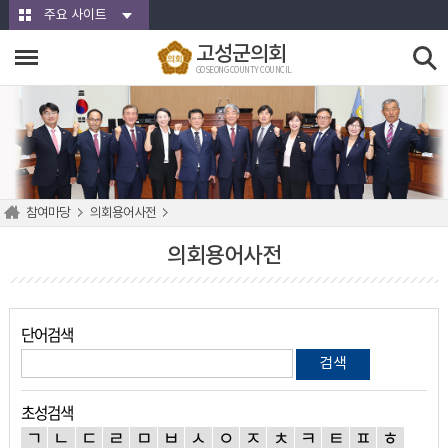
본문바로가기
주요 사이트
고성군의회
GOSEONG COUNTY COUNCIL
참여마당
의회용어사전
의회용어사전
단어검색
검색
초성검색
ㄱ
ㄴ
ㄷ
ㄹ
ㅁ
ㅂ
ㅅ
ㅇ
ㅈ
ㅊ
ㅋ
ㅌ
ㅍ
ㅎ