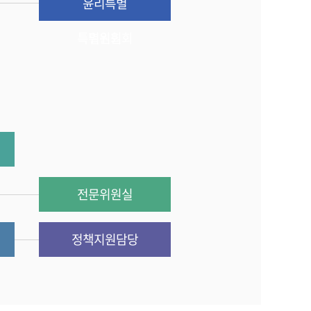
특별위원회
예산결산
윤리특별
특별위원회
위원회
전문위원실
정책지원담당