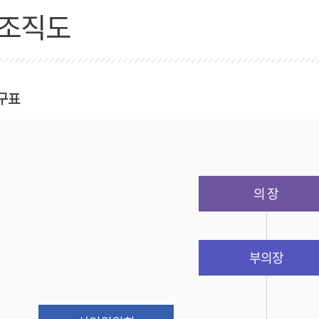
조직도
구표
의 장
부의장