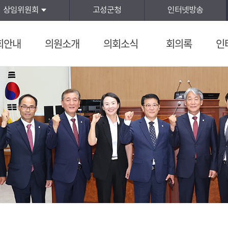
상임위원회
고성군청
인터넷방송
회안내
의원소개
의회소식
회의록
인