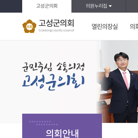
본문바로가기
고성군의회
의원누리집
고성군의회
열린의장실
의
Goseong county council
의회안내