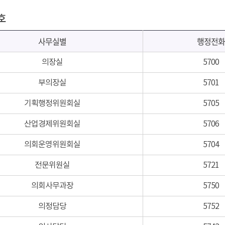
호
사무실별
행정전화
의장실
5700
부의장실
5701
기획행정위원회실
5705
산업경제위원회실
5706
의회운영위원회실
5704
전문위원실
5721
의회사무과장
5750
의정담당
5752