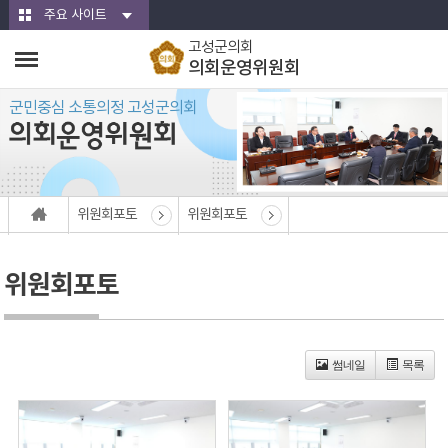
본문바로가기
주요 사이트
고성군의회
의회운영위원회
군민중심 소통의정 고성군의회
위원회포토
위원회포토
위원회포토
썸네일
목록