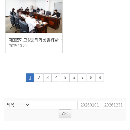
제305회 고성군의회 상임위원회(의회운영)
2025.10.20
1
2
3
4
5
6
7
8
9