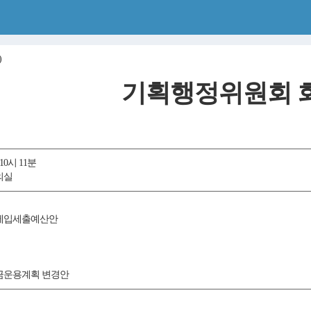
)
기획행정위원회 
 10시 11분
의실
정 세입세출예산안
 기금운용계획 변경안