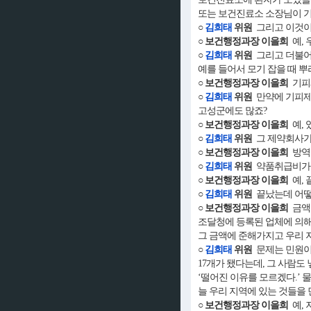
또는 보건진료소 소장님이 기본
○
김희태
위원
그리고 이것이 
○ 보건행정과장 이을희
예, 
○
김희태
위원
그리고 더불어 
예를 들어서 모기 잡을 때 뿌
○ 보건행정과장 이을희
기피
○
김희태
위원
만약에 기피제
고성군에도 많죠?
○ 보건행정과장 이을희
예, 
○
김희태
위원
그 제약회사가 
○ 보건행정과장 이을희
방역
○
김희태
위원
약품취급비가 
○ 보건행정과장 이을희
예, 
○
김희태
위원
끝났는데 어떻게
○ 보건행정과장 이을희
금액 
조달청에 등록된 업체에 의해
그 금액에 준해가지고 우리 
○
김희태
위원
문제는 민원이
17개가 됐다는데, 그 사람도
‘떨어진 이유를 모르겠다.’ 
늘 우리 지역에 있는 것들을
○ 보건행정과장 이을희
예, 