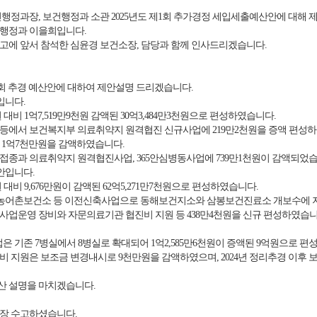
행정과장, 보건행정과 소관 2025년도 제1회 추가경정 세입세출예산안에 대해 
행정과 이을희입니다.
명 보고에 앞서 참석한 심윤경 보건소장, 담당과 함께 인사드리겠습니다.
회 추경 예산안에 대하여 제안설명 드리겠습니다.
입니다.
원 대비 1억7,519만9천원 감액된 30억3,484만3천원으로 편성하였습니다.
등에서 보건복지부 의료취약지 원격협진 신규사업에 219만2천원을 증액 편성
 1억7천만원을 감액하였습니다.
종과 의료취약지 원격협진사업, 365안심병동사업에 739만1천원이 감액되었습
안입니다.
원 대비 9,676만원이 감액된 62억5,271만7천원으로 편성하였습니다.
 농어촌보건소 등 이전신축사업으로 동해보건지소와 삼봉보건진료소 개보수에 지자
업운영 장비와 자문의료기관 협진비 지원 등 438만4천원을 신규 편성하였습니
은 기존 7병실에서 8병실로 확대되어 1억2,585만6천원이 증액된 9억원으로 편
 지원은 보조금 변경내시로 9천만원을 감액하였으며, 2024년 정리추경 이후
 예산 설명을 마치겠습니다.
장 수고하셨습니다.