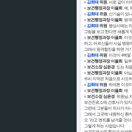
○
김희태
위원
서로 같이 이야
○ 보건행정과장 이을희
예, 
○
김희태
위원
신기술이 있나
○ 보건행정과장 이을희
원격협
○
김희태
위원
평상시에는 마
그림을 보고 한다면 새롭게 
○ 보건행정과장 이을희
이것이
하고, 어르신들이 사실 병원
그래서 원격협진을 하면 거기까
○
김희태
위원
이것이 4백몇 
○ 보건행정과장 이을희
일부 
○ 보건소장 심윤경
도는 처음
○ 보건행정과장 이을희
아닙니
우리 지역은 처음으로 시도하
○
김희태
위원
하여튼 이것이
○ 보건행정과장 이을희
예.
○ 보건소장 심윤경
위원님, 
보건진료소에 간호사가 있지
그런데 그분들이 의사가 아니
그래서 그곳에 내원하신 환자
오.’라고 멘트를 남겨줄 것이
그렇게 하는 사업입니다.
보건진료소에 환자가 오셨을 