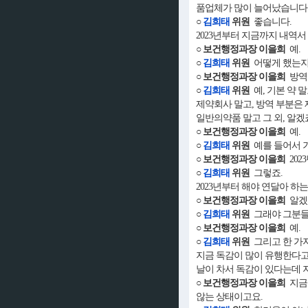
품업체가 많이 늘어났습니다
○
김희태
위원
좋습니다.
2023년부터 지금까지 내역서
○ 보건행정과장 이을희
예.
○
김희태
위원
어떻게 했는지,
○ 보건행정과장 이을희
방역
○
김희태
위원
예, 기본 약 
제약회사 말고, 방역 부분은
일반의약품 말고 그 외, 알겠
○ 보건행정과장 이을희
예.
○
김희태
위원
예를 들어서 
○ 보건행정과장 이을희
202
○
김희태
위원
그렇죠.
2023년부터 해야 연달아 하
○ 보건행정과장 이을희
알겠
○
김희태
위원
그래야 그분들한
○ 보건행정과장 이을희
예.
○
김희태
위원
그리고 한 가지
지금 독감이 많이 유행한다고
날이 차서 독감이 있다는데 
○ 보건행정과장 이을희
지금 
않는 상태이고요.