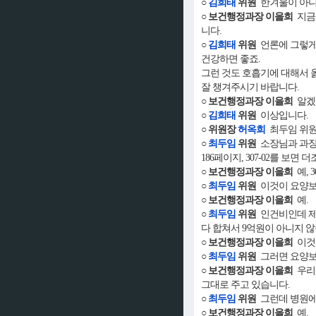
○
김희태
위원
한겨울이 아니
○ 보건행정과장 이을희
지금 
니다.
○
김희태
위원
언론에 그렇게
건강하면 좋죠.
그런 것도 호흡기에 대해서 
잘 챙겨주시기 바랍니다.
○ 보건행정과장 이을희
알겠
○
김희태
위원
이상입니다.
○ 위원장
허옥희
최두임 위원
○
최두임
위원
소장님과 과장
186페이지, 307-02를 보
○ 보건행정과장 이을희
예, 
○
최두임
위원
이것이 요양보
○ 보건행정과장 이을희
예.
○
최두임
위원
인건비인데 제 
다 합쳐서 9억원이 아니지 
○ 보건행정과장 이을희
이것은
○
최두임
위원
그러면 요양보
○ 보건행정과장 이을희
우리 
그대로 주고 있습니다.
○
최두임
위원
그런데 병원에
○ 보건행정과장 이을희
예.