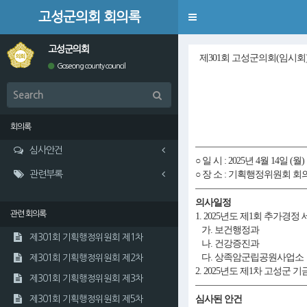
고성군의회 회의록
Toggle
navigation
고성군의회
제301회 고성군의회(임시회
Goseong county council
회의록
심사안건
○ 일 시 : 2025년 4월 14일 (월)
관련부록
○ 장 소 : 기획행정위원회 회
의사일정
관련 회의록
1. 2025년도 제1회 추가경
가. 보건행정과
제301회 기획행정위원회 제1차
나. 건강증진과
다. 상족암군립공원사업소
제301회 기획행정위원회 제2차
2. 2025년도 제1차 고성군
제301회 기획행정위원회 제3차
심사된 안건
제301회 기획행정위원회 제5차