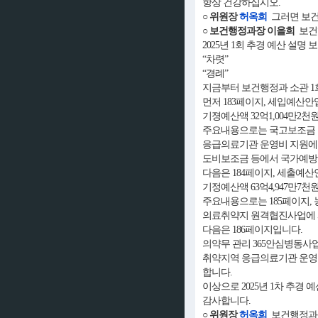
항상 건강하십시오.
○ 위원장
허옥희
그러면 보건
○ 보건행정과장 이을희
보건
2025년 1회 추경 예산 설
“차렷”
“경례”
지금부터 보건행정과 소관 1
먼저 183페이지, 세입예산안
기졍예산액 32억1,004만2천
주요내용으로는 국고보조금 
응급의료기관 운영비 지원에
도비보조금 등에서 국가예방접
다음은 184페이지, 세출예산
기정예산액 63억4,947만7천
주요내용으로는 185페이지,
의료취약지 원격협진사업에 사
다음은 186페이지입니다.
의약무 관리 365안심병동사업
취약지역 응급의료기관 운영비
합니다.
이상으로 2025년 1차 추경
감사합니다.
○ 위원장
허옥희
보건행정과