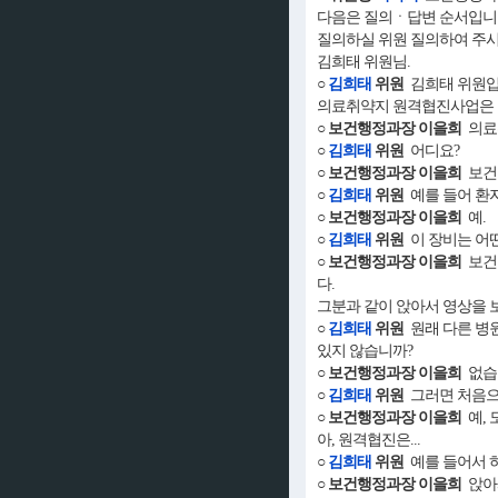
다음은 질의ㆍ답변 순서입니
질의하실 위원 질의하여 주시
김희태 위원님.
○
김희태
위원
김희태 위원입
의료취약지 원격협진사업은 
○ 보건행정과장 이을희
의료취
○
김희태
위원
어디요?
○ 보건행정과장 이을희
보건진
○
김희태
위원
예를 들어 환자
○ 보건행정과장 이을희
예.
○
김희태
위원
이 장비는 어
○ 보건행정과장 이을희
보건진
다.
그분과 같이 앉아서 영상을 
○
김희태
위원
원래 다른 병
있지 않습니까?
○ 보건행정과장 이을희
없습
○
김희태
위원
그러면 처음으
○ 보건행정과장 이을희
예, 
아, 원격협진은...
○
김희태
위원
예를 들어서 하
○ 보건행정과장 이을희
앉아서