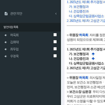
1. 2025년도 제1회 추가경
가. 보건행정과
나. 건강증진과
관련 의안
다. 상족암군립공원사업소
2. 2025년도 제1차 고성군
발언의원 목록
○ 위원장
허옥희
자리를 정돈
허옥희
성원이 되었으므로 제301회
김희태
최두임
1. 2025년도 제1회 추가경
가. 보건행정과
우정욱
나. 건강증진과
다. 상족암군립공원사업소
2. 2025년도 제1차 고성군
○ 위원장
허옥희
의사일정 제1
오늘은 보건소 보건행정과ㆍ
먼저, 보건행정과 소관 예산
○ 보건소장 심윤경
우리 다섯
우리 고성군은 의료취약지역으
저희가 소명을 다할 수 있도