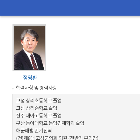
정영환
학력사항 및 경력사항
고성 상리초등학교 졸업
고성 상리중학교 졸업
진주 대아고등학교 졸업
부산 동아대학교 농업경제학과 졸업
해군해병 만기전역
(전)제8대 고성군의회 의원 (전반기 부의장)