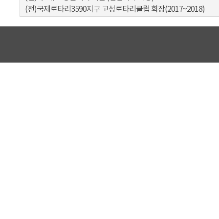
(전)국제로타리3590지구 고성로타리클럽 회장(2017~2018)
(현)사)창원지방검찰청 통영지청 범죄피해자지원센터 운영위원
(현)창원지방법원통영지원 민사·가사 조정위원
(현)바르게살기운동 고성군협의회 자문위원
(현)소가야중학교 운영위원장