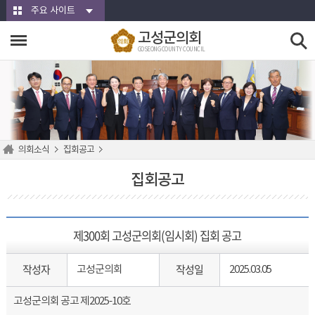
본문바로가기
주요 사이트
고성군의회
GOSEONG COUNTY COUNCIL
의회소식
집회공고
집회공고
제300회 고성군의회(임시회) 집회 공고
작성자
작성일
고성군의회
2025.03.05
고성군의회 공고 제2025-10호